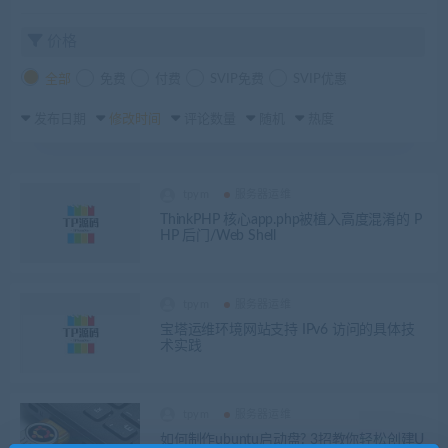
价格
全部
免费
付费
SVIP免费
SVIP优惠
发布日期
修改时间
评论数量
随机
热度
tpym
服务器运维
ThinkPHP 核心app.php被植入高度混淆的 P
HP 后门/Web Shell
tpym
服务器运维
宝塔运维环境网站支持 IPv6 访问的具体技
术实践
tpym
服务器运维
如何制作ubuntu启动盘? 3招教你轻松创建U